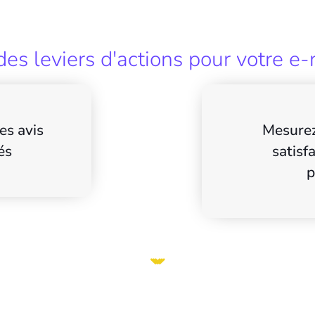
es leviers d'actions pour votre e-
es avis
Mesurez
és
satisf
p