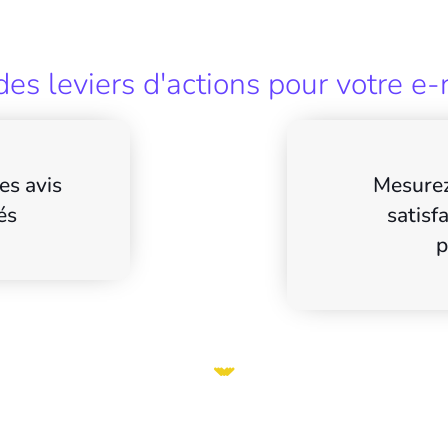
es leviers d'actions pour votre e-
es avis
Mesurez
és
satisf
p