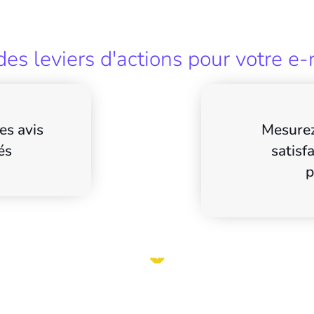
es leviers d'actions pour votre e-
es avis
Mesurez
és
satisf
p