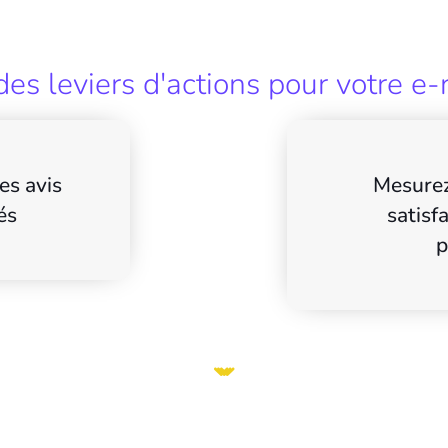
es leviers d'actions pour votre e-
es avis
Mesurez
és
satisf
p