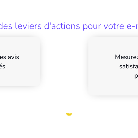
es leviers d'actions pour votre e-
es avis
Mesurez
és
satisf
p