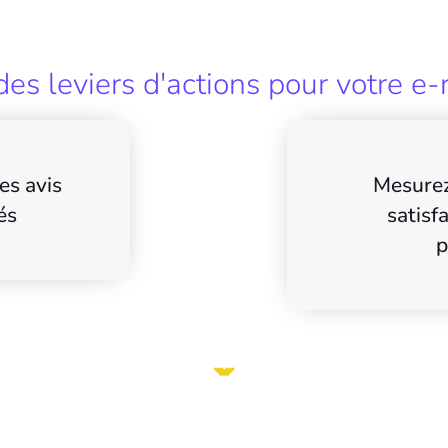
es leviers d'actions pour votre e-
es avis
Mesurez
és
satisf
p