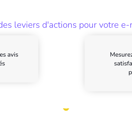
es leviers d'actions pour votre e-
es avis
Mesurez
és
satisf
p