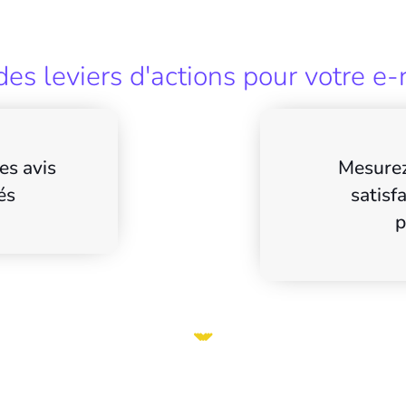
es leviers d'actions pour votre e-
es avis
Mesurez
és
satisf
p