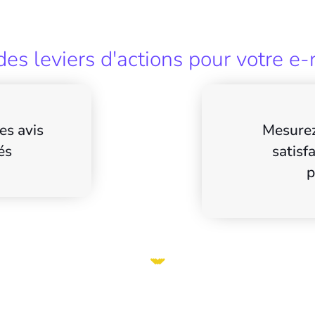
es leviers d'actions pour votre e-
es avis
Mesurez
és
satisf
p